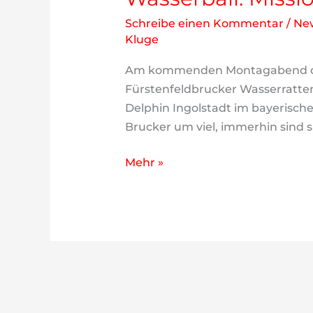
Schreibe einen Kommentar
/
Ne
Kluge
Am kommenden Montagabend den 
Fürstenfeldbrucker Wasserratten
Delphin Ingolstadt im bayerische
Brucker um viel, immerhin sind s
Wasserball:
Mehr »
Mission
Titelverteidigung