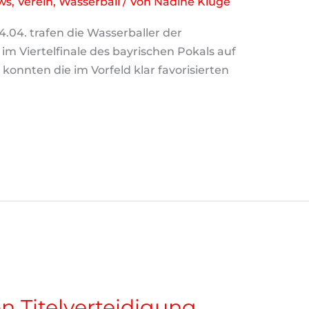
ws
,
Verein
,
Wasserball
/ Von
Nadine Kluge
04. trafen die Wasserballer der
m Viertelfinale des bayrischen Pokals auf
konnten die im Vorfeld klar favorisierten
on Titelverteidigung