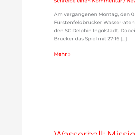
Schreibe einen Kommentar
/
Ne
Am vergangenen Montag, den 04.
Fürstenfeldbrucker Wasserraten i
den SC Delphin Ingolstadt. Dabei 
Brucker das Spiel mit 27:16 […]
Wasserball
Mehr »
auf
Titelkurs
Wasserball: Missi