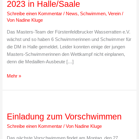
2023 in Halle/Saale
Schreibe einen Kommentar
/
News
,
Schwimmen
,
Verein
/
Von
Nadine Kluge
Das Masters-Team der Fürstenfeldbrucker Wasserratten e.V.
wächst und so haben 6 Schwimmerinnen und Schwimmer für
die DM in Halle gemeldet. Leider konnten einige der jungen
Masters-Schwimmerinnen den Wettkampf nicht einplanen,
denn die Medaillen-Ausbeute […]
Deutsche
Mehr »
Masters-
Meisterschaften
Schwimmen
2023
in
Einladung zum Vorschwimmen
Halle/Saale
Schreibe einen Kommentar
/ Von
Nadine Kluge
Das nächste Vorschwimmen findet am Montag, den 27.