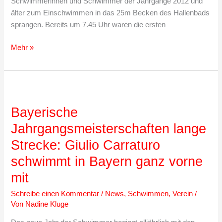
Schwimmerinnen und Schwimmer der Jahrgänge 2012 und
älter zum Einschwimmen in das 25m Becken des Hallenbads
sprangen. Bereits um 7.45 Uhr waren die ersten
Kreis-
Mehr »
Jahrgangsmeisterschaften:
150
Medaillen
für
schnelles
Bayerische
Wasserratten
Jahrgangsmeisterschaften lange
Schwimmteam
Strecke: Giulio Carraturo
schwimmt in Bayern ganz vorne
mit
Schreibe einen Kommentar
/
News
,
Schwimmen
,
Verein
/
Von
Nadine Kluge