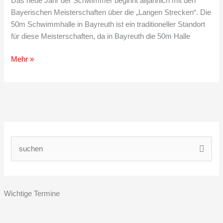
Das neue Jahr der Schwimmer beginnt alljährlich mit den
Bayerischen Meisterschaften über die „Langen Strecken“. Die
50m Schwimmhalle in Bayreuth ist ein traditioneller Standort
für diese Meisterschaften, da in Bayreuth die 50m Halle
Bayerische
Mehr »
Jahrgangsmeisterschaften
lange
Strecke:
Giulio
Carraturo
schwimmt
in
S
Bayern
u
ganz
c
vorne
h
mit
Wichtige Termine
e
n