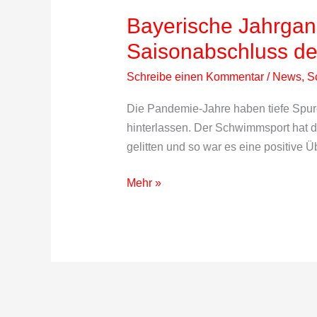
Bayerische Jahrgan
Saisonabschluss de
Schreibe einen Kommentar
/
News
,
S
Die Pandemie-Jahre haben tiefe Spur
hinterlassen. Der Schwimmsport hat
gelitten und so war es eine positive 
Bayerische
Mehr »
Jahrgangsmeisterschaften:
Starker
Saisonabschluss
der
Wasserratten