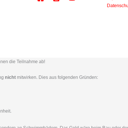
Datenschu
hnen die Teilnahme ab!
ung
nicht
mitwirken. Dies aus folgenden Gründen:
nheit.
, sondern an Schwimmbädern. Das Geld wäre beim Bau oder der