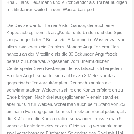
Knall, Hans Heusmann und Viktor Sandor als Trainer huldigen
mit 55 Jahren weiterhin dem Wasserballsport.
Die Devise war für Trainer Viktor Sandor, der auch eine
Kappe aufzog, somit klar: „Konter unterbinden und das Spiel
langsam gestalten.“ Bei so viel Erfahrung im Wasser war vor
allem zweiteres kein Problem. Manche Angriffe verpufften
nahezu an der Mittellinie als die 30 Sekunden Angriffszeit
bereits zu Ende war. Abgesehen vom unermüdlichen
Centerspieler Sven Kesberger, der es tatsächlich bei jedem
Brucker Angriff schaffte, sich auf bis zu 3 Meter vor das
gegnerische Tor vorzukämpfen. Dennoch konnten die
schwimmstarken Weidener zahlreiche Konter erfolgreich zu
Ende bringen. Nach drei ausgeglichenen Vierteln stand es
aber nur 6:4 für Weiden, wobei man auch beim Stand von 2:3
einmal in Führung gehen konnte. Im letzten Viertel jedoch, als
die Kräfte und die Konzentration schwanden musste man 5
schnelle Kontertore einstecken. Gleichzeitig verbuchte man
zwei verschossene Fünfmeter. So endete das Spiel mit 11:4,