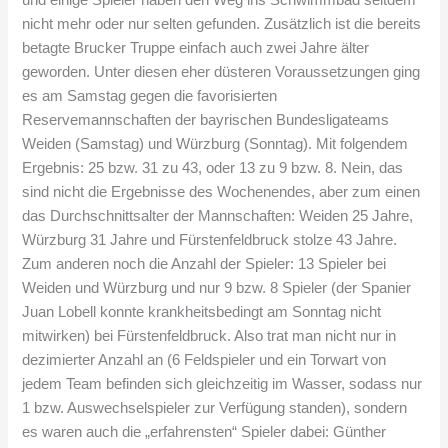
und einige Spieler haben den Weg ins Schwimmbad seitdem
nicht mehr oder nur selten gefunden. Zusätzlich ist die bereits
betagte Brucker Truppe einfach auch zwei Jahre älter
geworden. Unter diesen eher düsteren Voraussetzungen ging
es am Samstag gegen die favorisierten
Reservemannschaften der bayrischen Bundesligateams
Weiden (Samstag) und Würzburg (Sonntag). Mit folgendem
Ergebnis: 25 bzw. 31 zu 43, oder 13 zu 9 bzw. 8. Nein, das
sind nicht die Ergebnisse des Wochenendes, aber zum einen
das Durchschnittsalter der Mannschaften: Weiden 25 Jahre,
Würzburg 31 Jahre und Fürstenfeldbruck stolze 43 Jahre.
Zum anderen noch die Anzahl der Spieler: 13 Spieler bei
Weiden und Würzburg und nur 9 bzw. 8 Spieler (der Spanier
Juan Lobell konnte krankheitsbedingt am Sonntag nicht
mitwirken) bei Fürstenfeldbruck. Also trat man nicht nur in
dezimierter Anzahl an (6 Feldspieler und ein Torwart von
jedem Team befinden sich gleichzeitig im Wasser, sodass nur
1 bzw. Auswechselspieler zur Verfügung standen), sondern
es waren auch die „erfahrensten“ Spieler dabei: Günther