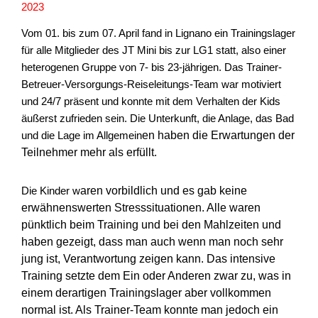
2023
Vom 01. bis zum 07. April fand in Lignano ein Trainingslager
für alle Mitglieder des JT Mini bis zur LG1 statt, also einer
heterogenen Gruppe von 7- bis 23-jährigen. Das Trainer-
Betreuer-Versorgungs-Reiseleitungs-Team war motiviert
und 24/7 präsent und konnte mit dem Verhalten der Kids
äußerst zufrieden sein. Die Unterkunft, die Anlage, das Bad
en h
aben die Erwartungen der
und die Lage im Allgemein
Teilnehmer mehr als erfüllt.
aren
vo
r
bildlich und es gab keine
Die Kinder w
erwähnenswerten Stresssituationen. Alle waren
pünktlich beim Training und bei den Mahlzeiten und
haben gezeigt, dass man auch wenn man noch sehr
jung ist, Verantwortung zeigen k
ann. Das intensive
Training setzte dem Ein oder A
nderen zwar zu, was in
einem derartigen Trainingslager aber vollkommen
normal ist. Als Trainer-Team konnte man jedoc
h
ein